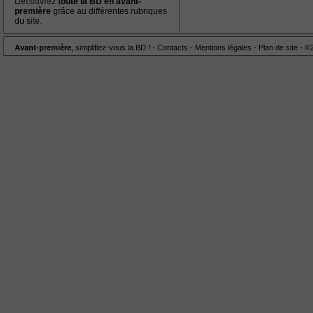
Découvrez
toute la BD en avant-
première
grâce au différentes rubriques
du site.
Avant-première
, simplifiez-vous la BD ! -
Contacts
-
Mentions légales
-
Plan de site
- ©2