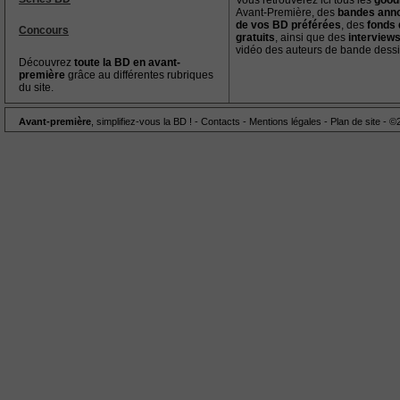
Vous retrouverez ici tous les
good
Avant-Première, des
bandes ann
de vos BD préférées
, des
fonds 
Concours
gratuits
, ainsi que des
interview
vidéo des auteurs de bande dess
Découvrez
toute la BD en avant-
première
grâce au différentes rubriques
du site.
Avant-première
, simplifiez-vous la BD ! -
Contacts
-
Mentions légales
-
Plan de site
- ©2