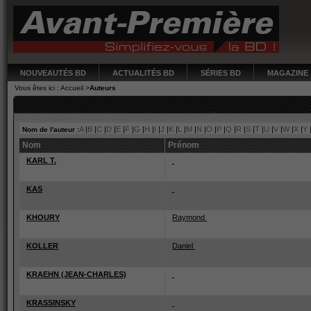
NOUVEAUTÉS BD
ACTUALITÉS BD
SÉRIES BD
MAGAZINE
Vous êtes ici :
Accueil
>
Auteurs
Tous les auteurs
A
|
B
|
C
|
D
|
E
|
F
|
G
|
H
|
I
|
J
|
K
|
L
|
M
|
N
|
O
|
P
|
Q
|
R
|
S
|
T
|
U
|
V
|
W
|
X
|
Y
Nom de l'auteur :
Nom
Prénom
KARL T.
KAS
KHOURY
Raymond
KOLLER
Daniel
KRAEHN (JEAN-CHARLES)
KRASSINSKY