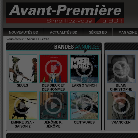
NOUVEAUTÉS BD
ACTUALITÉS BD
SÉRIES BD
MAGAZINE
Vous êtes ici :
Accueil
>
Extras
Bandes annonces
Interviews des auteurs
SEULS
DES DIEUX ET
LARGO WINCH
BLAIN
DES HOMMES
CHRISTOPHE
EMPIRE USA -
JÉRÔME K.
CENTAURES
VRANCKEN
SAISON 2
JÉRÔME
BLOCHE