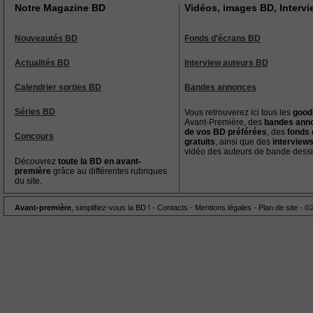
Notre Magazine BD
Vidéos, images BD, Interv
Nouveautés BD
Fonds d'écrans BD
Actualités BD
Interview auteurs BD
Calendrier sorties BD
Bandes annonces
Séries BD
Vous retrouverez ici tous les
good
Avant-Première, des
bandes ann
de vos BD préférées
, des
fonds 
Concours
gratuits
, ainsi que des
interview
vidéo des auteurs de bande dess
Découvrez
toute la BD en avant-
première
grâce au différentes rubriques
du site.
Avant-première
, simplifiez-vous la BD ! -
Contacts
-
Mentions légales
-
Plan de site
- ©2