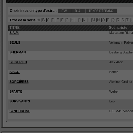
Toutes les Séries
Choisissez un type d’extra :
A
|
B
|
C
|
D
|
E
|
F
|
G
|
H
|
I
|
J
|
K
|
L
|
M
|
N
|
O
|
P
|
Q
|
R
|
S
|
T
|
Titre de la serie :
TITRE
Scénariste
S.A.M.
Marazano Richa
SEULS
Vehlmann Fabie
SHERMAN
Desberg Stephe
SIEGFRIED
Alex Alice
SISCO
Benec
SORCIÈRES
Alexine, Greiner
SPARTE
Weber
SURVIVANTS
Leo
SYNCHRONE
DELMAS Vincen